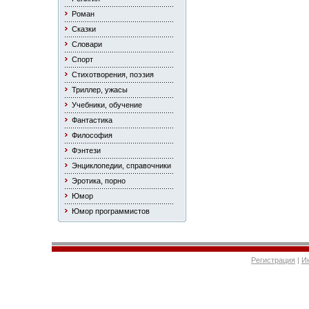
Роман
Сказки
Словари
Спорт
Стихотворения, поэзия
Триллер, ужасы
Учебники, обучение
Фантастика
Философия
Фэнтези
Энциклопедии, справочники
Эротика, порно
Юмор
Юмор программистов
Регистрация
|
И