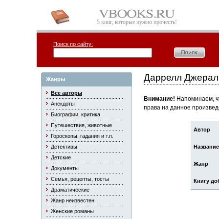
5 книг, которые нужно прочесть!
Поиск по сайту:
Даррелл Джерал
Жанры
Все авторы
Внимание!
Напоминаем, чт
Анекдоты
права на данное произвед
Биографии, критика
Путешествия, животные
Автор
Гороскопы, гадания и т.п.
Детективы
Название
Детские
Жанр
Документы
Семья, рецепты, тосты
Книгу до
Драматические
Жанр неизвестен
Женские романы