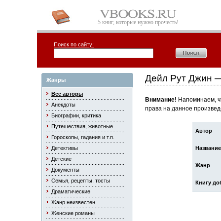
5 книг, которые нужно прочесть!
Поиск по сайту:
Дейл Рут Джин 
Жанры
Все авторы
Внимание!
Напоминаем, чт
Анекдоты
права на данное произвед
Биографии, критика
Путешествия, животные
Автор
Гороскопы, гадания и т.п.
Детективы
Название
Детские
Жанр
Документы
Семья, рецепты, тосты
Книгу до
Драматические
Жанр неизвестен
Женские романы