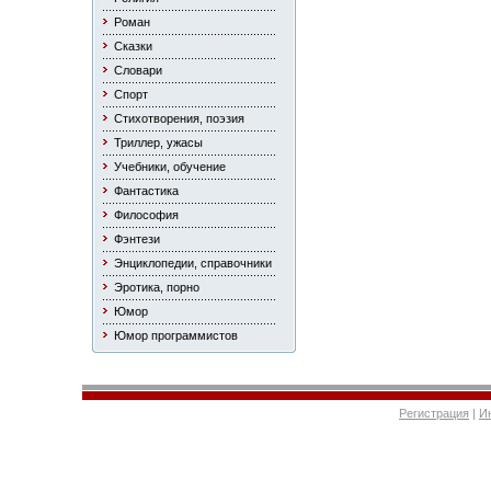
Роман
Сказки
Словари
Спорт
Стихотворения, поэзия
Триллер, ужасы
Учебники, обучение
Фантастика
Философия
Фэнтези
Энциклопедии, справочники
Эротика, порно
Юмор
Юмор программистов
Регистрация
|
И