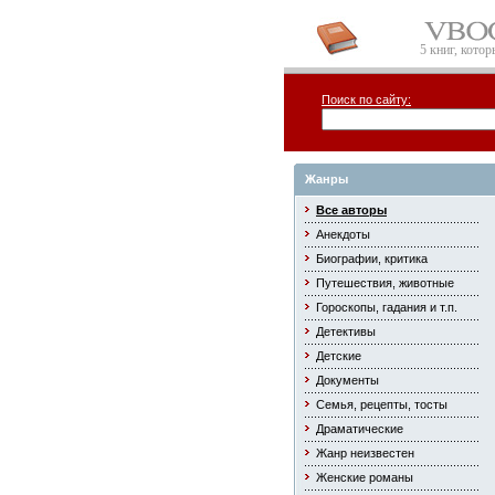
5 книг, кото
Поиск по сайту:
Жанры
Все авторы
Анекдоты
Биографии, критика
Путешествия, животные
Гороскопы, гадания и т.п.
Детективы
Детские
Документы
Семья, рецепты, тосты
Драматические
Жанр неизвестен
Женские романы