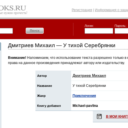
Регистрация
|
Информация о защи
рые нужно прочесть!
Логин:
Пароль:
Дмитриев Михаил — У тихой Серебрянки
Внимание!
Напоминаем, что использование текста разрешено только в 
права на данное произведения принадлежат автору или издательству.
Дмитриев Михаил
Автор
У тихой Серебрянки
Название
Приключения
Жанр
Michael-pavlina
Книгу добавил
В МОИ КНИГ