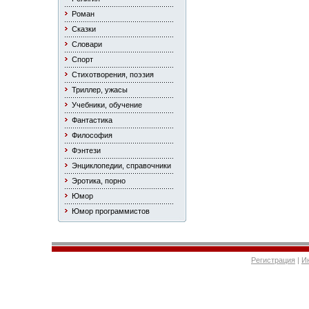
Роман
Сказки
Словари
Спорт
Стихотворения, поэзия
Триллер, ужасы
Учебники, обучение
Фантастика
Философия
Фэнтези
Энциклопедии, справочники
Эротика, порно
Юмор
Юмор программистов
Регистрация
|
И