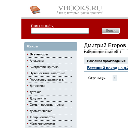
5 книг, которые нужно прочесть!
Поиск по сайту:
Дмитрий Егоров
Жанры
Найдено произведений: 1
Все авторы
Анекдоты
Название произведения
Биографии, критика
Весенний поход на р.
Путешествия, животные
Страницы:
1
Гороскопы, гадания и т.п.
Детективы
Детские
Документы
Семья, рецепты, тосты
Драматические
Жанр неизвестен
Женские романы