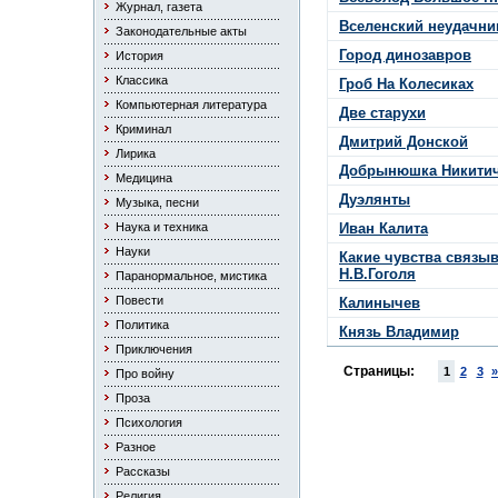
Журнал, газета
Вселенский неудачник
Законодательные акты
Город динозавров
История
Классика
Гроб На Колесиках
Компьютерная литература
Две старухи
Криминал
Дмитрий Донской
Лирика
Добрынюшка Никитич
Медицина
Дуэлянты
Музыка, песни
Наука и техника
Иван Калита
Науки
Какие чувства связы
Н.В.Гоголя
Паранормальное, мистика
Повести
Калинычев
Политика
Князь Владимир
Приключения
Страницы:
1
2
3
»
Про войну
Проза
Психология
Разное
Рассказы
Религия