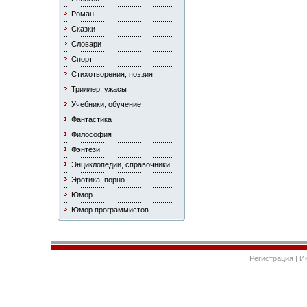
Роман
Сказки
Словари
Спорт
Стихотворения, поэзия
Триллер, ужасы
Учебники, обучение
Фантастика
Философия
Фэнтези
Энциклопедии, справочники
Эротика, порно
Юмор
Юмор программистов
Регистрация
|
И