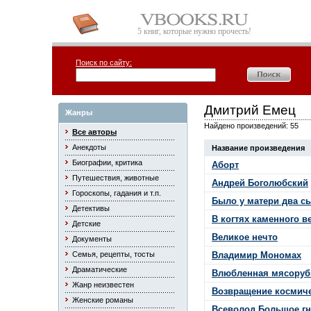
5 книг, которые нужно прочесть!
Поиск по сайту:
Дмитрий Емец
Жанры
Найдено произведений: 55
Все авторы
Анекдоты
Название произведения
Биографии, критика
Аборт
Путешествия, животные
Андрей Боголюбский
Гороскопы, гадания и т.п.
Было у матери два сы
Детективы
В когтях каменного в
Детские
Великое нечто
Документы
Семья, рецепты, тосты
Владимир Мономах
Драматические
Влюбленная мясоруб
Жанр неизвестен
Возвращение космиче
Женские романы
Всеволод Большое гн