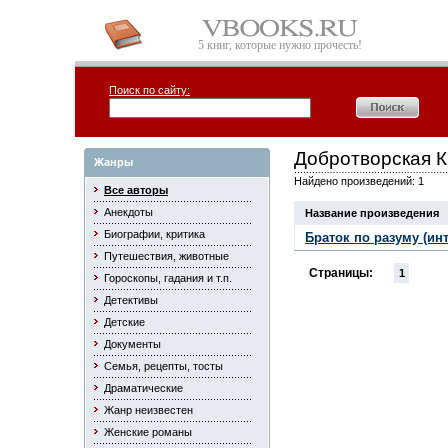
5 книг, которые нужно прочесть!
Поиск по сайту:
Добротворская К
Жанры
Найдено произведений: 1
Все авторы
Анекдоты
Название произведения
Биографии, критика
Браток по разуму (ин
Путешествия, животные
Страницы:
1
Гороскопы, гадания и т.п.
Детективы
Детские
Документы
Семья, рецепты, тосты
Драматические
Жанр неизвестен
Женские романы