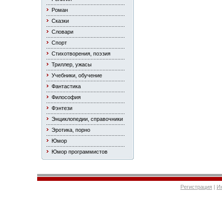
Роман
Сказки
Словари
Спорт
Стихотворения, поэзия
Триллер, ужасы
Учебники, обучение
Фантастика
Философия
Фэнтези
Энциклопедии, справочники
Эротика, порно
Юмор
Юмор программистов
Регистрация
|
И