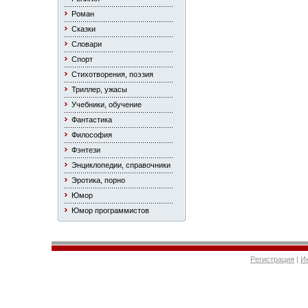
Роман
Сказки
Словари
Спорт
Стихотворения, поэзия
Триллер, ужасы
Учебники, обучение
Фантастика
Философия
Фэнтези
Энциклопедии, справочники
Эротика, порно
Юмор
Юмор программистов
Регистрация
|
И