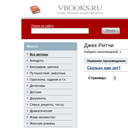
5 книг, которые нужно прочесть!
Поиск по сайту:
Джек Ритчи
Жанры
Найдено произведений: 1
Все авторы
Анекдоты
Название произведения
Биографии, критика
Сколько вам лет?
Путешествия, животные
Страницы:
1
Гороскопы, гадания и т.п.
Детективы
Детские
Документы
Семья, рецепты, тосты
Драматические
Жанр неизвестен
Женские романы