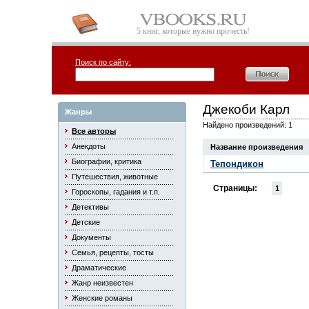
5 книг, которые нужно прочесть!
Поиск по сайту:
Джекоби Карл
Жанры
Найдено произведений: 1
Все авторы
Анекдоты
Название произведения
Биографии, критика
Тепондикон
Путешествия, животные
Страницы:
1
Гороскопы, гадания и т.п.
Детективы
Детские
Документы
Семья, рецепты, тосты
Драматические
Жанр неизвестен
Женские романы