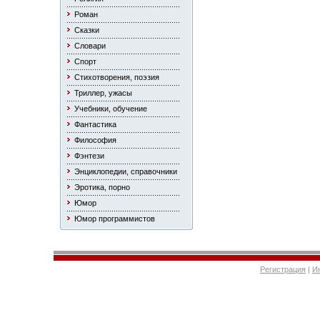
Роман
Сказки
Словари
Спорт
Стихотворения, поэзия
Триллер, ужасы
Учебники, обучение
Фантастика
Философия
Фэнтези
Энциклопедии, справочники
Эротика, порно
Юмор
Юмор программистов
Регистрация
|
И