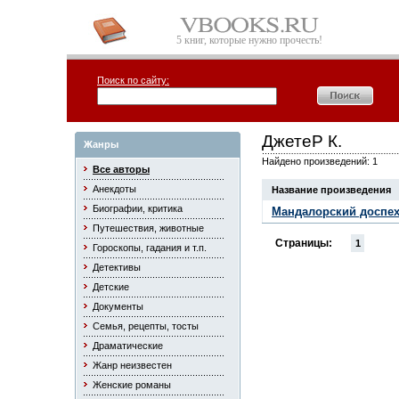
5 книг, которые нужно прочесть!
Поиск по сайту:
ДжетеP К.
Жанры
Найдено произведений: 1
Все авторы
Анекдоты
Название произведения
Биографии, критика
Мандалоpский доспех 
Путешествия, животные
Страницы:
1
Гороскопы, гадания и т.п.
Детективы
Детские
Документы
Семья, рецепты, тосты
Драматические
Жанр неизвестен
Женские романы