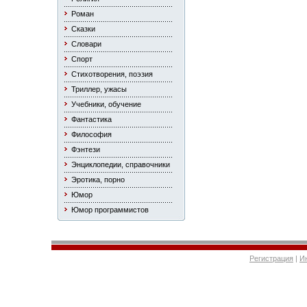
Роман
Сказки
Словари
Спорт
Стихотворения, поэзия
Триллер, ужасы
Учебники, обучение
Фантастика
Философия
Фэнтези
Энциклопедии, справочники
Эротика, порно
Юмор
Юмор программистов
Регистрация
|
И