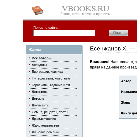
5 книг, которые нужно прочесть!
Поиск по сайту:
Есенжанов Х. — 
Жанры
Все авторы
Внимание!
Напоминаем, чт
Анекдоты
права на данное произвед
Биографии, критика
Путешествия, животные
Автор
Гороскопы, гадания и т.п.
Детективы
Название
Детские
Жанр
Документы
Семья, рецепты, тосты
Книгу до
Драматические
Жанр неизвестен
Женские романы