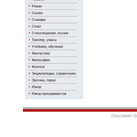
Роман
Сказки
Словари
Спорт
Стихотворения, поэзия
Триллер, ужасы
Учебники, обучение
Фантастика
Философия
Фэнтези
Энциклопедии, справочники
Эротика, порно
Юмор
Юмор программистов
Регистрация
|
И