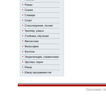
Роман
Сказки
Словари
Спорт
Стихотворения, поэзия
Триллер, ужасы
Учебники, обучение
Фантастика
Философия
Фэнтези
Энциклопедии, справочники
Эротика, порно
Юмор
Юмор программистов
Регистрация
|
И