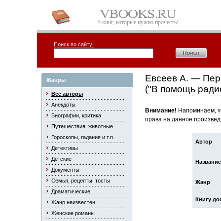
5 книг, которые нужно прочесть!
Поиск по сайту:
Евсеев А. — Пер
Жанры
("В помощь ради
Все авторы
Анекдоты
Внимание!
Напоминаем, чт
Биографии, критика
права на данное произвед
Путешествия, животные
Гороскопы, гадания и т.п.
Автор
Детективы
Детские
Название
Документы
Семья, рецепты, тосты
Жанр
Драматические
Книгу до
Жанр неизвестен
Женские романы