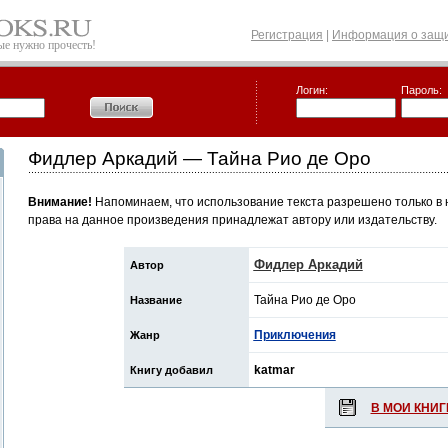
Регистрация
|
Информация о защи
рые нужно прочесть!
Логин:
Пароль:
Фидлер Аркадий — Тайна Рио де Оро
Внимание!
Напоминаем, что использование текста разрешено только в 
права на данное произведения принадлежат автору или издательству.
Фидлер Аркадий
Автор
Тайна Рио де Оро
Название
Приключения
Жанр
katmar
Книгу добавил
В МОИ КНИГ