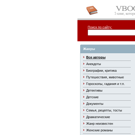
5 книг, кото
Поиск по сайту:
Жанры
Все авторы
Анекдоты
Биографии, критика
Путешествия, животные
Гороскопы, гадания и т.п.
Детективы
Детские
Документы
Семья, рецепты, тосты
Драматические
Жанр неизвестен
Женские романы