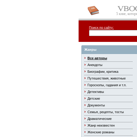
5 книг, кото
Поиск по сайту:
Жанры
Все авторы
Анекдоты
Биографии, критика
Путешествия, животные
Гороскопы, гадания и т.п.
Детективы
Детские
Документы
Семья, рецепты, тосты
Драматические
Жанр неизвестен
Женские романы