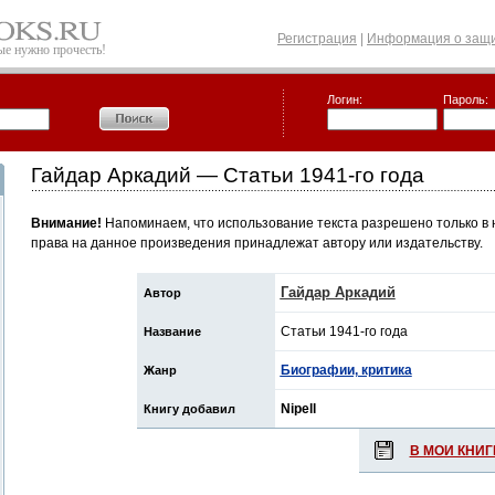
Регистрация
|
Информация о защи
рые нужно прочесть!
Логин:
Пароль:
Гайдар Аркадий — Статьи 1941-го года
Внимание!
Напоминаем, что использование текста разрешено только в 
права на данное произведения принадлежат автору или издательству.
Гайдар Аркадий
Автор
Статьи 1941-го года
Название
Биографии, критика
Жанр
Nipell
Книгу добавил
В МОИ КНИГ