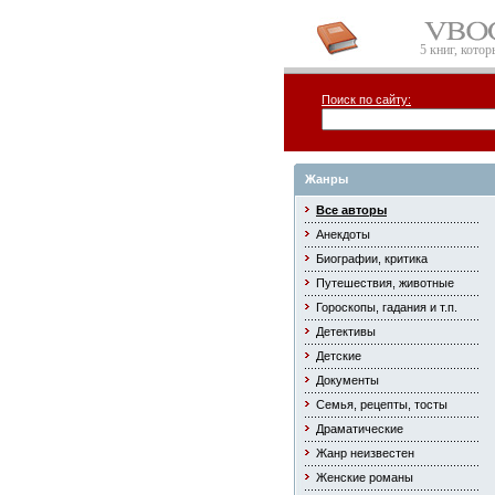
5 книг, кото
Поиск по сайту:
Жанры
Все авторы
Анекдоты
Биографии, критика
Путешествия, животные
Гороскопы, гадания и т.п.
Детективы
Детские
Документы
Семья, рецепты, тосты
Драматические
Жанр неизвестен
Женские романы