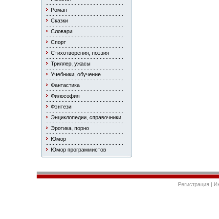
Роман
Сказки
Словари
Спорт
Стихотворения, поэзия
Триллер, ужасы
Учебники, обучение
Фантастика
Философия
Фэнтези
Энциклопедии, справочники
Эротика, порно
Юмор
Юмор программистов
Регистрация
|
И