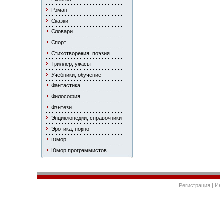
Роман
Сказки
Словари
Спорт
Стихотворения, поэзия
Триллер, ужасы
Учебники, обучение
Фантастика
Философия
Фэнтези
Энциклопедии, справочники
Эротика, порно
Юмор
Юмор программистов
Регистрация
|
И