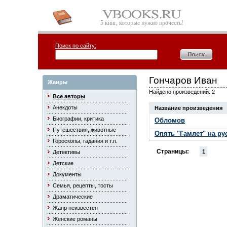
5 книг, которые нужно прочесть!
Поиск по сайту:
Гончаров Иван
Жанры
Найдено произведений: 2
Все авторы
Анекдоты
Название произведения
Биографии, критика
Обломов
Путешествия, животные
Опять "Гамлет" на ру
Гороскопы, гадания и т.п.
Страницы:
1
Детективы
Детские
Документы
Семья, рецепты, тосты
Драматические
Жанр неизвестен
Женские романы