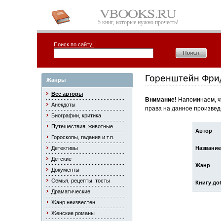
5 книг, которые нужно прочесть!
Поиск по сайту:
Горенштейн Фри
Жанры
Все авторы
Внимание!
Напоминаем, чт
Анекдоты
права на данное произвед
Биографии, критика
Путешествия, животные
Автор
Гороскопы, гадания и т.п.
Детективы
Название
Детские
Жанр
Документы
Семья, рецепты, тосты
Книгу до
Драматические
Жанр неизвестен
Женские романы