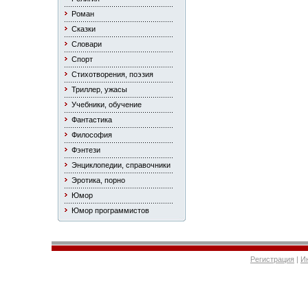
Роман
Сказки
Словари
Спорт
Стихотворения, поэзия
Триллер, ужасы
Учебники, обучение
Фантастика
Философия
Фэнтези
Энциклопедии, справочники
Эротика, порно
Юмор
Юмор программистов
Регистрация
|
И