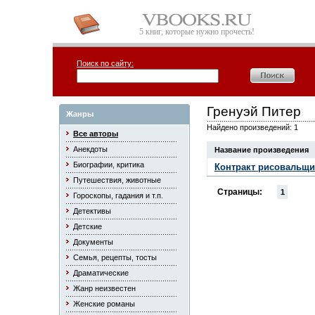
5 книг, которые нужно прочесть!
Поиск по сайту:
Гренуэй Питер
Жанры
Найдено произведений: 1
Все авторы
Анекдоты
Название произведения
Биографии, критика
Контракт рисовальщи
Путешествия, животные
Страницы:
1
Гороскопы, гадания и т.п.
Детективы
Детские
Документы
Семья, рецепты, тосты
Драматические
Жанр неизвестен
Женские романы