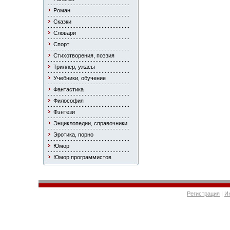
Роман
Сказки
Словари
Спорт
Стихотворения, поэзия
Триллер, ужасы
Учебники, обучение
Фантастика
Философия
Фэнтези
Энциклопедии, справочники
Эротика, порно
Юмор
Юмор программистов
Регистрация
|
И