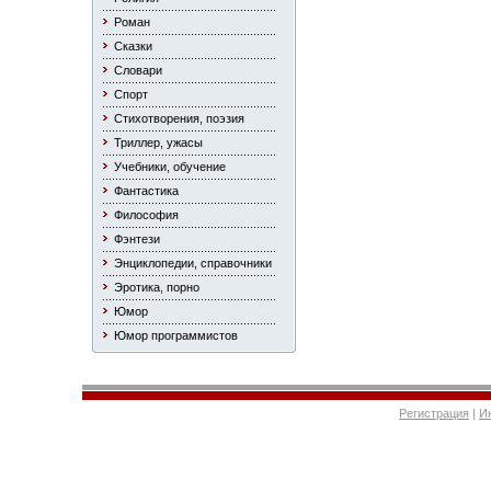
Роман
Сказки
Словари
Спорт
Стихотворения, поэзия
Триллер, ужасы
Учебники, обучение
Фантастика
Философия
Фэнтези
Энциклопедии, справочники
Эротика, порно
Юмор
Юмор программистов
Регистрация
|
И