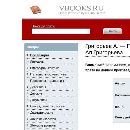
5 книг, которые нужно прочесть!
Поиск по сайту:
Григорьев А. — Г
Жанры
Ап.Григорьева
Все авторы
Анекдоты
Внимание!
Напоминаем, чт
Биографии, критика
права на данное произвед
Путешествия, животные
Гороскопы, гадания и т.п.
Автор
Детективы
Детские
Название
Документы
Семья, рецепты, тосты
Жанр
Драматические
Книгу до
Жанр неизвестен
Женские романы