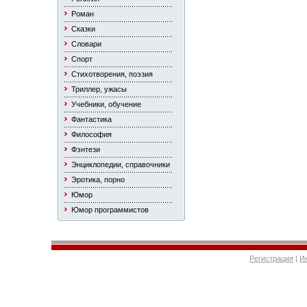
Роман
Сказки
Словари
Спорт
Стихотворения, поэзия
Триллер, ужасы
Учебники, обучение
Фантастика
Философия
Фэнтези
Энциклопедии, справочники
Эротика, порно
Юмор
Юмор программистов
Регистрация
|
И