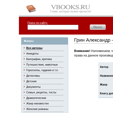
5 книг, которые нужно прочесть!
Поиск по сайту:
Грин Александр
Жанры
Все авторы
Внимание!
Напоминаем, чт
Анекдоты
права на данное произвед
Биографии, критика
Путешествия, животные
Автор
Гороскопы, гадания и т.п.
Детективы
Название
Детские
Жанр
Документы
Семья, рецепты, тосты
Книгу до
Драматические
Жанр неизвестен
Женские романы