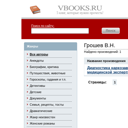
5 книг, которые нужно прочесть!
Поиск по сайту:
Грошев В.Н.
Жанры
Найдено произведений: 1
Все авторы
Анекдоты
Название произведения
Биографии, критика
Диагностика наркоза
медицинской экспер
Путешествия, животные
Гороскопы, гадания и т.п.
Страницы:
1
Детективы
Детские
Документы
Семья, рецепты, тосты
Драматические
Жанр неизвестен
Женские романы