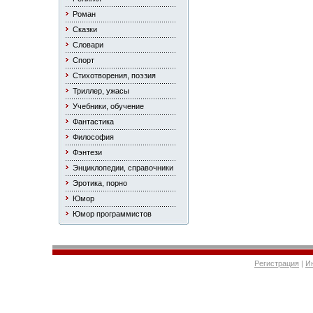
Роман
Сказки
Словари
Спорт
Стихотворения, поэзия
Триллер, ужасы
Учебники, обучение
Фантастика
Философия
Фэнтези
Энциклопедии, справочники
Эротика, порно
Юмор
Юмор программистов
Регистрация
|
И