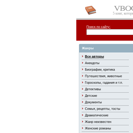
5 книг, кото
Поиск по сайту:
Жанры
Все авторы
Анекдоты
Биографии, критика
Путешествия, животные
Гороскопы, гадания и т.п.
Детективы
Детские
Документы
Семья, рецепты, тосты
Драматические
Жанр неизвестен
Женские романы