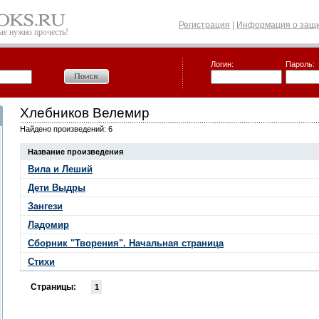
Регистрация
|
Информация о защи
рые нужно прочесть!
Логин:
Пароль:
Хлебников Велемир
Найдено произведений: 6
Название произведения
Вила и Леший
Дети Выдры
Зангези
Ладомир
Сборник "Творения". Начальная страница
Стихи
Страницы:
1