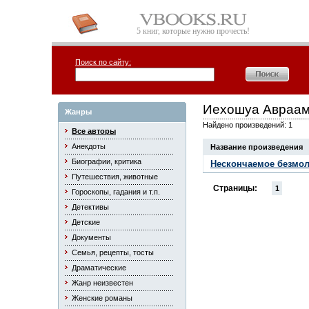
5 книг, которые нужно прочесть!
Поиск по сайту:
Иехошуа Авраа
Жанры
Найдено произведений: 1
Все авторы
Анекдоты
Название произведения
Биографии, критика
Нескончаемое безмол
Путешествия, животные
Страницы:
1
Гороскопы, гадания и т.п.
Детективы
Детские
Документы
Семья, рецепты, тосты
Драматические
Жанр неизвестен
Женские романы