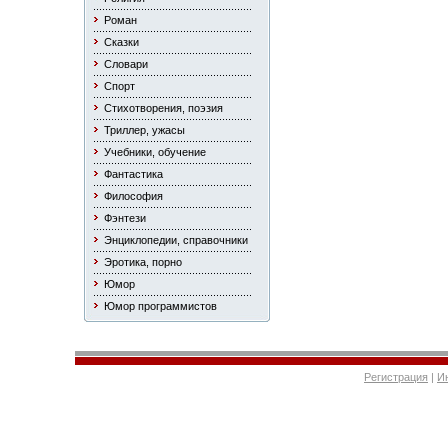
Роман
Сказки
Словари
Спорт
Стихотворения, поэзия
Триллер, ужасы
Учебники, обучение
Фантастика
Философия
Фэнтези
Энциклопедии, справочники
Эротика, порно
Юмор
Юмор программистов
Регистрация
|
И