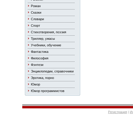
Роман
Сказки
Словари
Спорт
Стихотворения, поэзия
Триллер, ужасы
Учебники, обучение
Фантастика
Философия
Фэнтези
Энциклопедии, справочники
Эротика, порно
Юмор
Юмор программистов
Регистрация
|
И