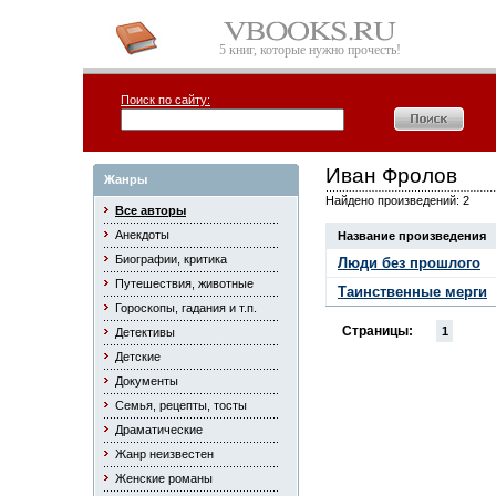
5 книг, которые нужно прочесть!
Поиск по сайту:
Иван Фролов
Жанры
Найдено произведений: 2
Все авторы
Анекдоты
Название произведения
Биографии, критика
Люди без прошлого
Путешествия, животные
Таинственные мерги
Гороскопы, гадания и т.п.
Страницы:
1
Детективы
Детские
Документы
Семья, рецепты, тосты
Драматические
Жанр неизвестен
Женские романы