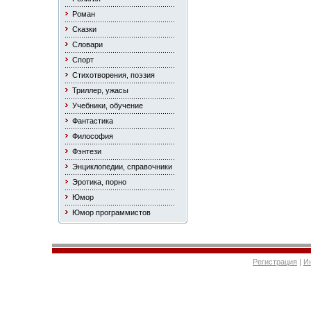
Роман
Сказки
Словари
Спорт
Стихотворения, поэзия
Триллер, ужасы
Учебники, обучение
Фантастика
Философия
Фэнтези
Энциклопедии, справочники
Эротика, порно
Юмор
Юмор программистов
Регистрация
|
И