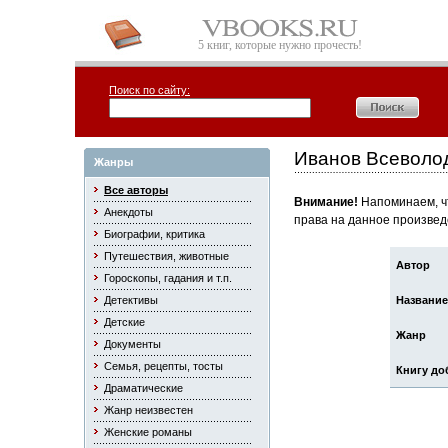
5 книг, которые нужно прочесть!
Поиск по сайту:
Иванов Всеволо
Жанры
Все авторы
Внимание!
Напоминаем, чт
Анекдоты
права на данное произвед
Биографии, критика
Путешествия, животные
Автор
Гороскопы, гадания и т.п.
Детективы
Название
Детские
Жанр
Документы
Семья, рецепты, тосты
Книгу до
Драматические
Жанр неизвестен
Женские романы