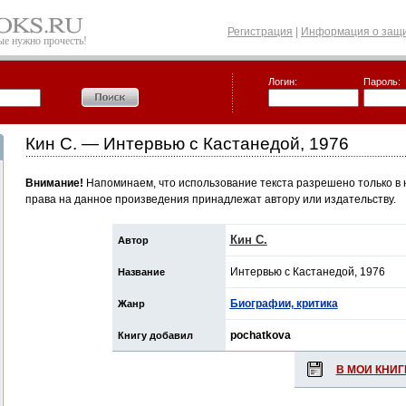
Регистрация
|
Информация о защи
рые нужно прочесть!
Логин:
Пароль:
Кин С. — Интервью с Кастанедой, 1976
Внимание!
Напоминаем, что использование текста разрешено только в 
права на данное произведения принадлежат автору или издательству.
Кин С.
Автор
Интервью с Кастанедой, 1976
Название
Биографии, критика
Жанр
pochatkova
Книгу добавил
В МОИ КНИГ