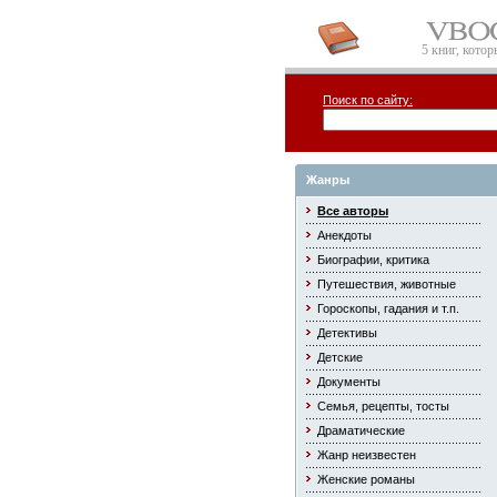
5 книг, кото
Поиск по сайту:
Жанры
Все авторы
Анекдоты
Биографии, критика
Путешествия, животные
Гороскопы, гадания и т.п.
Детективы
Детские
Документы
Семья, рецепты, тосты
Драматические
Жанр неизвестен
Женские романы