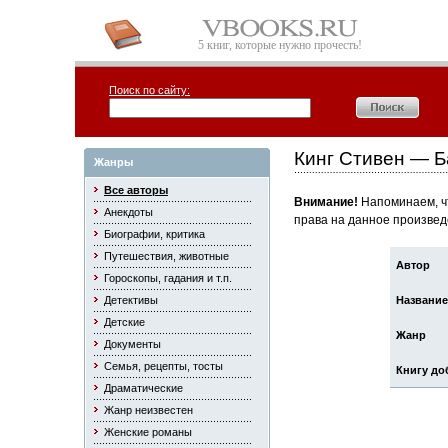
5 книг, которые нужно прочесть!
Поиск по сайту:
Кинг Стивен — Б
Жанры
Все авторы
Внимание!
Напоминаем, чт
Анекдоты
права на данное произвед
Биографии, критика
Путешествия, животные
Автор
Гороскопы, гадания и т.п.
Детективы
Название
Детские
Жанр
Документы
Семья, рецепты, тосты
Книгу до
Драматические
Жанр неизвестен
Женские романы