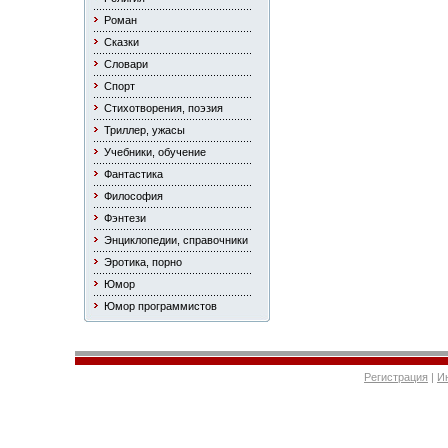
Роман
Сказки
Словари
Спорт
Стихотворения, поэзия
Триллер, ужасы
Учебники, обучение
Фантастика
Философия
Фэнтези
Энциклопедии, справочники
Эротика, порно
Юмор
Юмор программистов
Регистрация
|
И