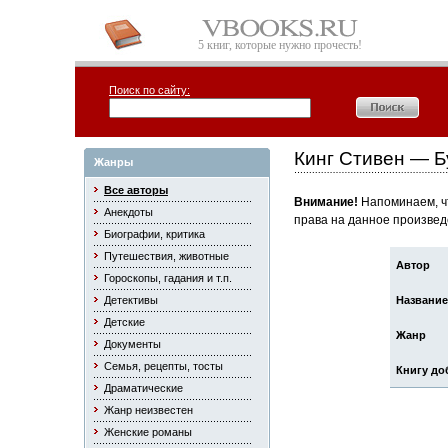
5 книг, которые нужно прочесть!
Поиск по сайту:
Кинг Стивен — Б
Жанры
Все авторы
Внимание!
Напоминаем, чт
Анекдоты
права на данное произвед
Биографии, критика
Путешествия, животные
Автор
Гороскопы, гадания и т.п.
Детективы
Название
Детские
Жанр
Документы
Семья, рецепты, тосты
Книгу до
Драматические
Жанр неизвестен
Женские романы