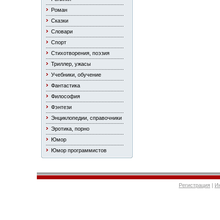
Роман
Сказки
Словари
Спорт
Стихотворения, поэзия
Триллер, ужасы
Учебники, обучение
Фантастика
Философия
Фэнтези
Энциклопедии, справочники
Эротика, порно
Юмор
Юмор программистов
Регистрация
|
И