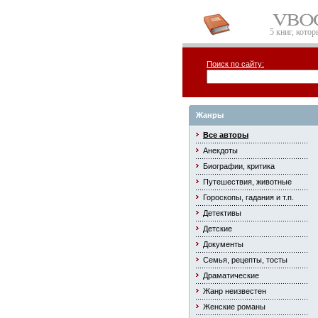
5 книг, кото
Поиск по сайту:
Жанры
Все авторы
Анекдоты
Биографии, критика
Путешествия, животные
Гороскопы, гадания и т.п.
Детективы
Детские
Документы
Семья, рецепты, тосты
Драматические
Жанр неизвестен
Женские романы