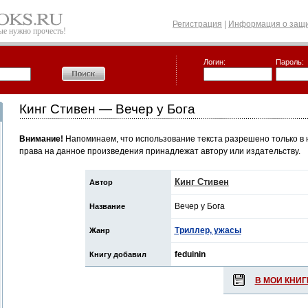
Регистрация
|
Информация о защи
рые нужно прочесть!
Логин:
Пароль:
Кинг Стивен — Вечер у Бога
Внимание!
Напоминаем, что использование текста разрешено только в 
права на данное произведения принадлежат автору или издательству.
Кинг Стивен
Автор
Вечер у Бога
Название
Триллер, ужасы
Жанр
feduinin
Книгу добавил
В МОИ КНИГ