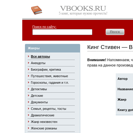
5 книг, которые нужно прочесть!
Поиск по сайту:
Кинг Стивен — В
Жанры
Все авторы
Внимание!
Напоминаем, чт
Анекдоты
права на данное произвед
Биографии, критика
Путешествия, животные
Автор
Гороскопы, гадания и т.п.
Детективы
Название
Детские
Жанр
Документы
Семья, рецепты, тосты
Книгу до
Драматические
Жанр неизвестен
Женские романы