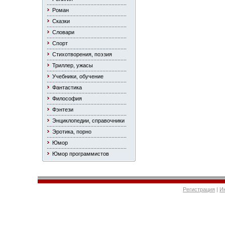
Роман
Сказки
Словари
Спорт
Стихотворения, поэзия
Триллер, ужасы
Учебники, обучение
Фантастика
Философия
Фэнтези
Энциклопедии, справочники
Эротика, порно
Юмор
Юмор программистов
Регистрация
|
И