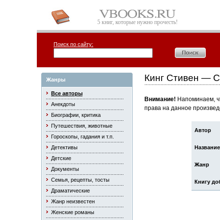
5 книг, которые нужно прочесть!
Поиск по сайту:
Кинг Стивен — 
Жанры
Все авторы
Внимание!
Напоминаем, чт
Анекдоты
права на данное произвед
Биографии, критика
Путешествия, животные
Автор
Гороскопы, гадания и т.п.
Детективы
Название
Детские
Жанр
Документы
Семья, рецепты, тосты
Книгу до
Драматические
Жанр неизвестен
Женские романы