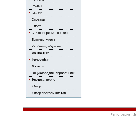
Роман
Сказки
Словари
Спорт
Стихотворения, поэзия
Триллер, ужасы
Учебники, обучение
Фантастика
Философия
Фэнтези
Энциклопедии, справочники
Эротика, порно
Юмор
Юмор программистов
Регистрация
|
И