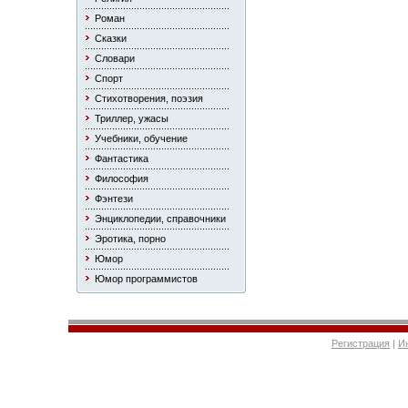
Роман
Сказки
Словари
Спорт
Стихотворения, поэзия
Триллер, ужасы
Учебники, обучение
Фантастика
Философия
Фэнтези
Энциклопедии, справочники
Эротика, порно
Юмор
Юмор программистов
Регистрация
|
И