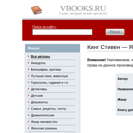
5 книг, которые нужно прочесть!
Поиск по сайту:
Кинг Стивен — Я
Жанры
Все авторы
Внимание!
Напоминаем, чт
Анекдоты
права на данное произвед
Биографии, критика
Путешествия, животные
Автор
Гороскопы, гадания и т.п.
Детективы
Название
Детские
Жанр
Документы
Семья, рецепты, тосты
Книгу до
Драматические
Жанр неизвестен
Женские романы