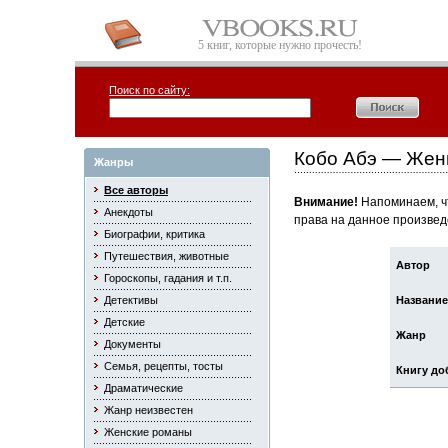
5 книг, которые нужно прочесть!
Поиск по сайту:
Кобо Абэ — Жен
Жанры
Все авторы
Внимание!
Напоминаем, чт
Анекдоты
права на данное произвед
Биографии, критика
Путешествия, животные
Автор
Гороскопы, гадания и т.п.
Детективы
Название
Детские
Жанр
Документы
Семья, рецепты, тосты
Книгу до
Драматические
Жанр неизвестен
Женские романы