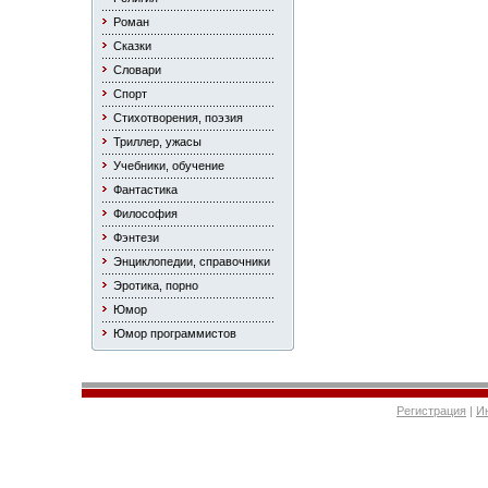
Роман
Сказки
Словари
Спорт
Стихотворения, поэзия
Триллер, ужасы
Учебники, обучение
Фантастика
Философия
Фэнтези
Энциклопедии, справочники
Эротика, порно
Юмор
Юмор программистов
Регистрация
|
И