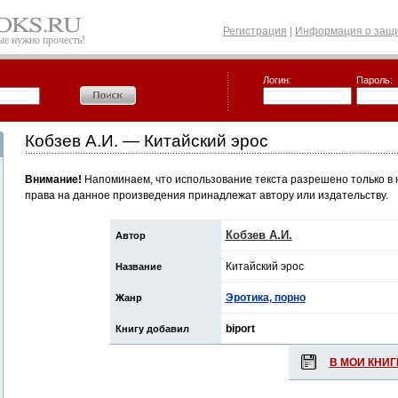
Регистрация
|
Информация о защи
рые нужно прочесть!
Логин:
Пароль:
Кобзев А.И. — Китайский эрос
Внимание!
Напоминаем, что использование текста разрешено только в 
права на данное произведения принадлежат автору или издательству.
Кобзев А.И.
Автор
Китайский эрос
Название
Эротика, порно
Жанр
biport
Книгу добавил
В МОИ КНИГ