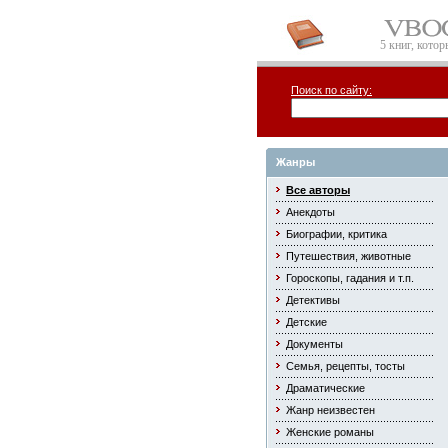
5 книг, кото
Поиск по сайту:
Жанры
Все авторы
Анекдоты
Биографии, критика
Путешествия, животные
Гороскопы, гадания и т.п.
Детективы
Детские
Документы
Семья, рецепты, тосты
Драматические
Жанр неизвестен
Женские романы