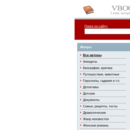
5 книг, кото
Поиск по сайту:
Жанры
Все авторы
Анекдоты
Биографии, критика
Путешествия, животные
Гороскопы, гадания и т.п.
Детективы
Детские
Документы
Семья, рецепты, тосты
Драматические
Жанр неизвестен
Женские романы