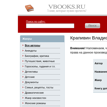
5 книг, которые нужно прочесть!
Поиск по сайту:
Крапивин Влади
Жанры
Все авторы
Внимание!
Напоминаем, чт
Анекдоты
права на данное произвед
Биографии, критика
Путешествия, животные
Автор
Гороскопы, гадания и т.п.
Детективы
Название
Детские
Жанр
Документы
Семья, рецепты, тосты
Книгу до
Драматические
Жанр неизвестен
Женские романы