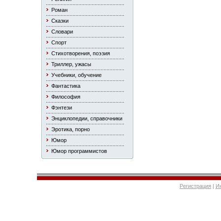
Роман
Сказки
Словари
Спорт
Стихотворения, поэзия
Триллер, ужасы
Учебники, обучение
Фантастика
Философия
Фэнтези
Энциклопедии, справочники
Эротика, порно
Юмор
Юмор программистов
Регистрация
|
И