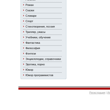
Роман
Сказки
Словари
Спорт
Стихотворения, поэзия
Триллер, ужасы
Учебники, обучение
Фантастика
Философия
Фэнтези
Энциклопедии, справочники
Эротика, порно
Юмор
Юмор программистов
Регистрация
|
И