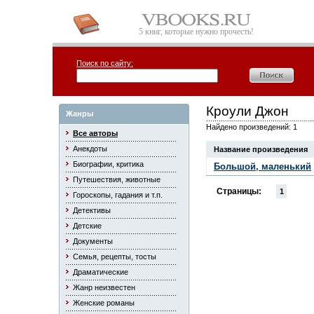
5 книг, которые нужно прочесть!
Поиск по сайту:
Кроули Джон
Жанры
Найдено произведений: 1
Все авторы
Анекдоты
Название произведения
Биографии, критика
Большой, маленький
Путешествия, животные
Страницы:
1
Гороскопы, гадания и т.п.
Детективы
Детские
Документы
Семья, рецепты, тосты
Драматические
Жанр неизвестен
Женские романы