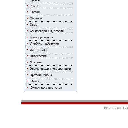
Роман
Сказки
Словари
Спорт
Стихотворения, поэзия
Триллер, ужасы
Учебники, обучение
Фантастика
Философия
Фэнтези
Энциклопедии, справочники
Эротика, порно
Юмор
Юмор программистов
Регистрация
|
И