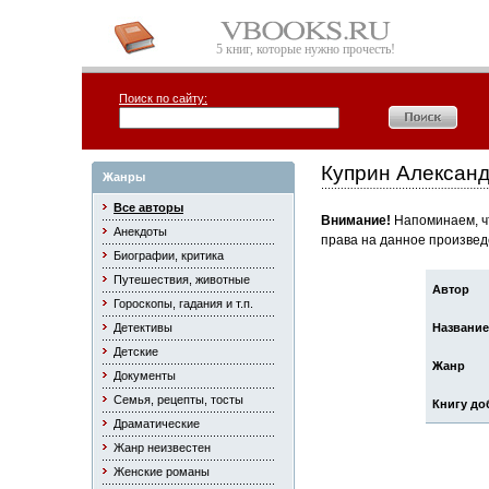
5 книг, которые нужно прочесть!
Поиск по сайту:
Куприн Алексан
Жанры
Все авторы
Внимание!
Напоминаем, чт
Анекдоты
права на данное произвед
Биографии, критика
Путешествия, животные
Автор
Гороскопы, гадания и т.п.
Детективы
Название
Детские
Жанр
Документы
Семья, рецепты, тосты
Книгу до
Драматические
Жанр неизвестен
Женские романы