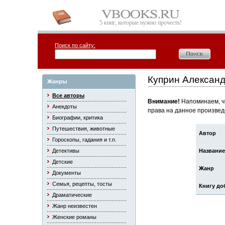
5 книг, которые нужно прочесть!
Поиск по сайту:
Куприн Алексан
Жанры
Все авторы
Внимание!
Напоминаем, чт
Анекдоты
права на данное произвед
Биографии, критика
Путешествия, животные
Автор
Гороскопы, гадания и т.п.
Детективы
Название
Детские
Жанр
Документы
Семья, рецепты, тосты
Книгу до
Драматические
Жанр неизвестен
Женские романы