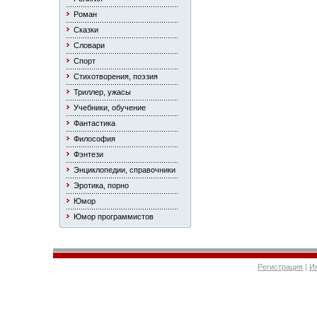
Роман
Сказки
Словари
Спорт
Стихотворения, поэзия
Триллер, ужасы
Учебники, обучение
Фантастика
Философия
Фэнтези
Энциклопедии, справочники
Эротика, порно
Юмор
Юмор программистов
Регистрация
|
И