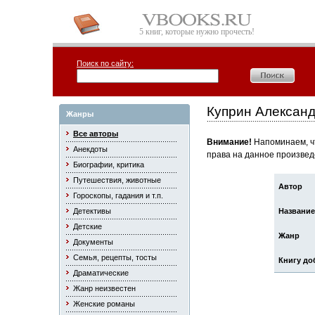
5 книг, которые нужно прочесть!
Поиск по сайту:
Куприн Алексан
Жанры
Все авторы
Внимание!
Напоминаем, чт
Анекдоты
права на данное произвед
Биографии, критика
Путешествия, животные
Автор
Гороскопы, гадания и т.п.
Детективы
Название
Детские
Жанр
Документы
Семья, рецепты, тосты
Книгу до
Драматические
Жанр неизвестен
Женские романы