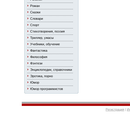
Роман
Сказки
Словари
Спорт
Стихотворения, поэзия
Триллер, ужасы
Учебники, обучение
Фантастика
Философия
Фэнтези
Энциклопедии, справочники
Эротика, порно
Юмор
Юмор программистов
Регистрация
|
И