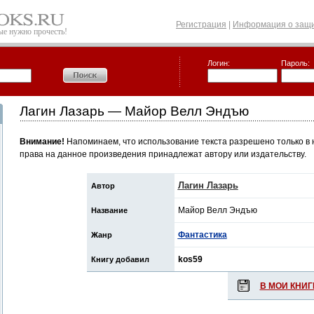
Регистрация
|
Информация о защи
рые нужно прочесть!
Логин:
Пароль:
Лагин Лазарь — Майор Велл Эндъю
Внимание!
Напоминаем, что использование текста разрешено только в 
права на данное произведения принадлежат автору или издательству.
Лагин Лазарь
Автор
Майор Велл Эндъю
Название
Фантастика
Жанр
kos59
Книгу добавил
В МОИ КНИГ