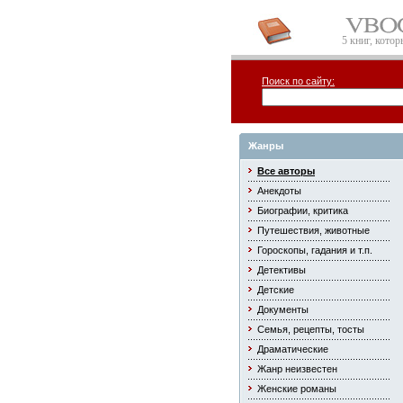
5 книг, кото
Поиск по сайту:
Жанры
Все авторы
Анекдоты
Биографии, критика
Путешествия, животные
Гороскопы, гадания и т.п.
Детективы
Детские
Документы
Семья, рецепты, тосты
Драматические
Жанр неизвестен
Женские романы