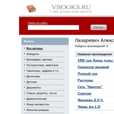
5 книг, которые нужно прочесть!
Поиск по сайту:
Лазаревич Алек
Жанры
Найдено произведений: 8
Все авторы
Анекдоты
Название произведения
Биографии, критика
1992 год: Князь тьмы 
Путешествия, животные
Генератор желаний
Гороскопы, гадания и т.п.
Лунный сон
Детективы
Рассказы
Детские
Сеть "Нанотех"
Документы
Семья, рецепты, тосты
Советия
Драматические
Феномен Д.Л.Ч.
Жанр неизвестен
Червь (кн.1,2)
Женские романы