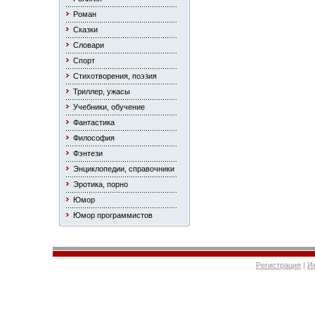
Роман
Сказки
Словари
Спорт
Стихотворения, поэзия
Триллер, ужасы
Учебники, обучение
Фантастика
Философия
Фэнтези
Энциклопедии, справочники
Эротика, порно
Юмор
Юмор программистов
Регистрация
|
И