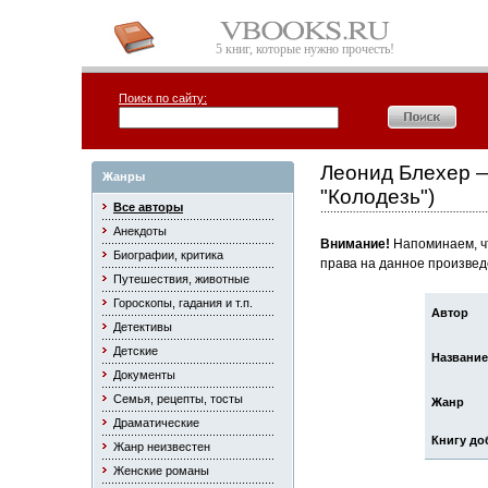
5 книг, которые нужно прочесть!
Поиск по сайту:
Леонид Блехер —
Жанры
"Колодезь")
Все авторы
Анекдоты
Внимание!
Напоминаем, чт
Биографии, критика
права на данное произвед
Путешествия, животные
Гороскопы, гадания и т.п.
Автор
Детективы
Детские
Название
Документы
Семья, рецепты, тосты
Жанр
Драматические
Книгу до
Жанр неизвестен
Женские романы