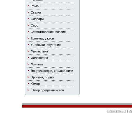
Роман
Сказки
Словари
Спорт
Стихотворения, поэзия
Триллер, ужасы
Учебники, обучение
Фантастика
Философия
Фэнтези
Энциклопедии, справочники
Эротика, порно
Юмор
Юмор программистов
Регистрация
|
И