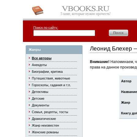
5 книг, которые нужно прочесть!
Поиск по сайту:
Леонид Блехер 
Жанры
Все авторы
Внимание!
Напоминаем, чт
Анекдоты
права на данное произвед
Биографии, критика
Путешествия, животные
Автор
Гороскопы, гадания и т.п.
Детективы
Название
Детские
Жанр
Документы
Семья, рецепты, тосты
Книгу до
Драматические
Жанр неизвестен
Женские романы