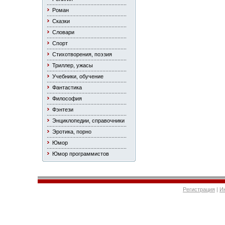
Роман
Сказки
Словари
Спорт
Стихотворения, поэзия
Триллер, ужасы
Учебники, обучение
Фантастика
Философия
Фэнтези
Энциклопедии, справочники
Эротика, порно
Юмор
Юмор программистов
Регистрация
|
И