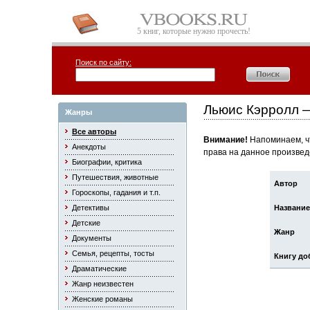
5 книг, которые нужно прочесть!
Поиск по сайту:
Льюис Кэрролл —
Жанры
Все авторы
Внимание!
Напоминаем, чт
Анекдоты
права на данное произвед
Биографии, критика
Путешествия, животные
Автор
Гороскопы, гадания и т.п.
Детективы
Название
Детские
Жанр
Документы
Семья, рецепты, тосты
Книгу до
Драматические
Жанр неизвестен
Женские романы