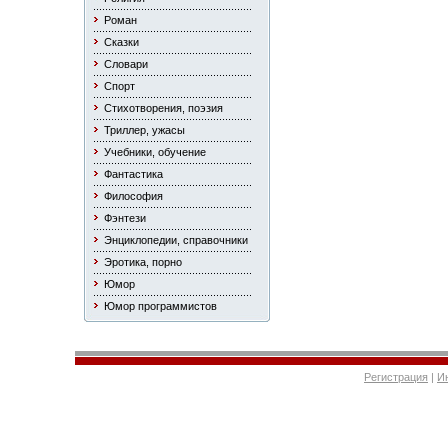
Роман
Сказки
Словари
Спорт
Стихотворения, поэзия
Триллер, ужасы
Учебники, обучение
Фантастика
Философия
Фэнтези
Энциклопедии, справочники
Эротика, порно
Юмор
Юмор программистов
Регистрация
|
И