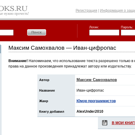
Регистрация
|
Информация о защи
рые нужно прочесть!
Логин:
Пароль:
Максим Самохвалов — Иван-цифропас
Внимание!
Напоминаем, что использование текста разрешено только в 
права на данное произведения принадлежат автору или издательству.
Максим Самохвалов
Автор
Иван-цифропас
Название
Юмор программистов
Жанр
AlexUnder2010
Книгу добавил
В МОИ КНИГ