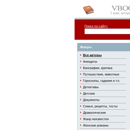
5 книг, кото
Поиск по сайту:
Жанры
Все авторы
Анекдоты
Биографии, критика
Путешествия, животные
Гороскопы, гадания и т.п.
Детективы
Детские
Документы
Семья, рецепты, тосты
Драматические
Жанр неизвестен
Женские романы