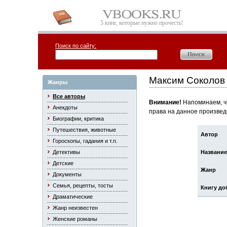
5 книг, которые нужно прочесть!
Поиск по сайту:
Максим Соколов
Жанры
Все авторы
Внимание!
Напоминаем, чт
Анекдоты
права на данное произвед
Биографии, критика
Путешествия, животные
Автор
Гороскопы, гадания и т.п.
Детективы
Название
Детские
Жанр
Документы
Семья, рецепты, тосты
Книгу до
Драматические
Жанр неизвестен
Женские романы