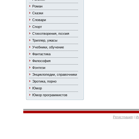
Роман
Сказки
Словари
Спорт
Стихотворения, поэзия
Триллер, ужасы
Учебники, обучение
Фантастика
Философия
Фэнтези
Энциклопедии, справочники
Эротика, порно
Юмор
Юмор программистов
Регистрация
|
И