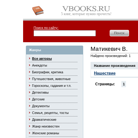
5 книг, которые нужно прочесть!
Поиск по сайту:
Матикевич В.
Жанры
Найдено произведений: 1
Все авторы
Анекдоты
Название произведения
Биографии, критика
Нашествие
Путешествия, животные
Страницы:
1
Гороскопы, гадания и т.п.
Детективы
Детские
Документы
Семья, рецепты, тосты
Драматические
Жанр неизвестен
Женские романы