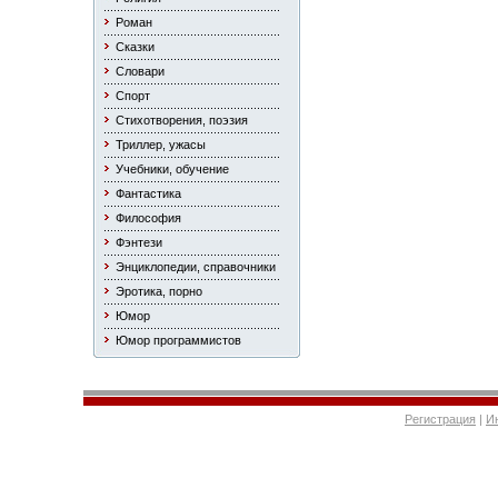
Роман
Сказки
Словари
Спорт
Стихотворения, поэзия
Триллер, ужасы
Учебники, обучение
Фантастика
Философия
Фэнтези
Энциклопедии, справочники
Эротика, порно
Юмор
Юмор программистов
Регистрация
|
И