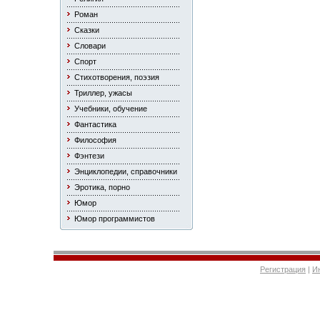
Роман
Сказки
Словари
Спорт
Стихотворения, поэзия
Триллер, ужасы
Учебники, обучение
Фантастика
Философия
Фэнтези
Энциклопедии, справочники
Эротика, порно
Юмор
Юмор программистов
Регистрация
|
И