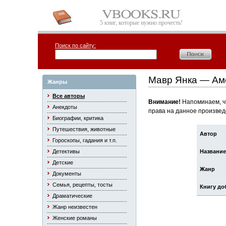
5 книг, которые нужно прочесть!
Поиск по сайту:
Мавр Янка — Ам
Жанры
Все авторы
Внимание!
Напоминаем, чт
Анекдоты
права на данное произвед
Биографии, критика
Путешествия, животные
Автор
Гороскопы, гадания и т.п.
Детективы
Название
Детские
Жанр
Документы
Семья, рецепты, тосты
Книгу до
Драматические
Жанр неизвестен
Женские романы