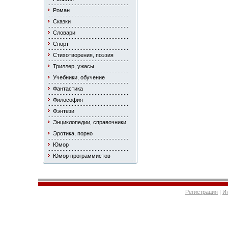
Роман
Сказки
Словари
Спорт
Стихотворения, поэзия
Триллер, ужасы
Учебники, обучение
Фантастика
Философия
Фэнтези
Энциклопедии, справочники
Эротика, порно
Юмор
Юмор программистов
Регистрация
|
И