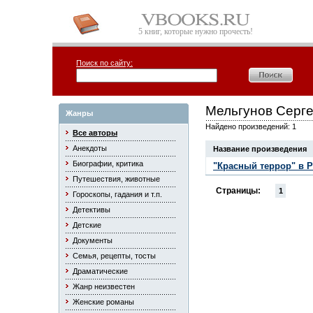
5 книг, которые нужно прочесть!
Поиск по сайту:
Мельгунов Серг
Жанры
Найдено произведений: 1
Все авторы
Анекдоты
Название произведения
Биографии, критика
"Красный террор" в Ро
Путешествия, животные
Страницы:
1
Гороскопы, гадания и т.п.
Детективы
Детские
Документы
Семья, рецепты, тосты
Драматические
Жанр неизвестен
Женские романы